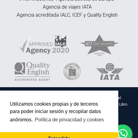
Agencia de viajes IATA
Agencia acreditada IALC, ICEF y Quality English
EMY Bidaiak SL - CIF B20674180 - Inscrita en el
Utilizamos cookies propias y de terceros
Registro Mercantil de Guipúzcoa Tomo 1773, Libro
0, Folio 27, Sección 8.
para poder iniciar sesión y recopilar datos
Aviso legal
Privacidad
anónimos.
Política de privacidad y cookies
Trabaja con nosotros