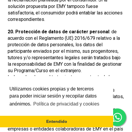
solución propuesta por EMY tampoco fuese
satisfactoria, el consumidor podrá entablar las acciones
correspondientes.
20. Protección de datos de carácter personal
: de
acuerdo con el Reglamento (UE) 2016/679 relativo a la
protección de datos personales, los datos del
participante enviados por el mismo, sus progenitores,
tutores y/o representantes legales serán tratados bajo
la responsabilidad de EMY con la finalidad de gestionar
su Programa/Curso en el extranjero.
La base legal para el tratamiento es contractual, de
forma que al firmar el contrato el participante, sus
Utilizamos cookies propias y de terceros
progenitores, tutores y/o su representantes legales
para poder iniciar sesión y recopilar datos
consiente expresamente en el tratamiento de sus datos,
necesarios para la gestión del Programa/Curso
anónimos.
Política de privacidad y cookies
contratado. Asimismo, al firmar el contrato consiente
expresamente en que los datos necesarios para el
Entendido
desarrollo del Programa/Curso sean transferidos a las
empresas o entidades colaboradoras de EMY en el país