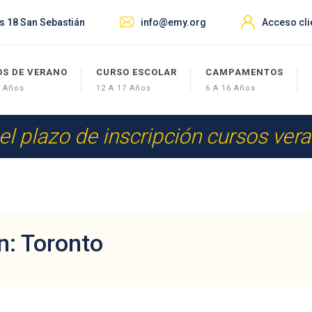
s 18 San Sebastián
info@emy.org
Acceso cli
OS DE VERANO
CURSO ESCOLAR
CAMPAMENTOS
7 Años
12 A 17 Años
6 A 16 Años
 el plazo de inscripción cursos ver
n: Toronto