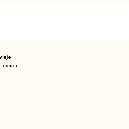
viaje
rrupción