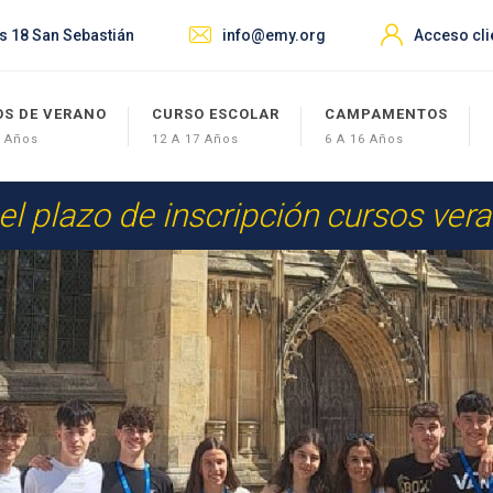
s 18 San Sebastián
info@emy.org
Acceso cli
OS DE VERANO
CURSO ESCOLAR
CAMPAMENTOS
7 Años
12 A 17 Años
6 A 16 Años
 el plazo de inscripción cursos ver