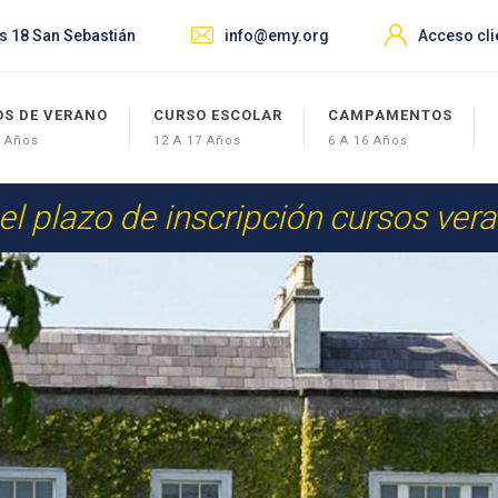
s 18 San Sebastián
info@emy.org
Acceso cli
OS DE VERANO
CURSO ESCOLAR
CAMPAMENTOS
7 Años
12 A 17 Años
6 A 16 Años
 el plazo de inscripción cursos ver